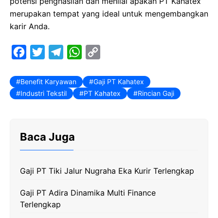
potensi penghasilan dan menilai apakah PT Kahatex
merupakan tempat yang ideal untuk mengembangkan
karir Anda.
F
T
T
W
C
a
w
e
h
o
c
i
l
a
p
Benefit Karyawan
Gaji PT Kahatex
Industri Tekstil
PT Kahatex
Rincian Gaji
e
t
e
t
y
b
t
g
s
L
o
e
r
A
i
Baca Juga
o
r
a
p
n
k
m
p
k
Gaji PT Tiki Jalur Nugraha Eka Kurir Terlengkap
Gaji PT Adira Dinamika Multi Finance
Terlengkap