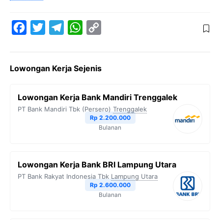
F
T
T
W
C
a
w
e
h
o
c
i
l
a
p
Lowongan Kerja Sejenis
e
t
e
t
y
b
t
g
s
L
Lowongan Kerja Bank Mandiri Trenggalek
o
e
r
A
i
PT Bank Mandiri Tbk (Persero)
Trenggalek
o
r
a
p
n
Rp 2.200.000
Bulanan
k
m
p
k
Lowongan Kerja Bank BRI Lampung Utara
PT Bank Rakyat Indonesia Tbk
Lampung Utara
Rp 2.600.000
Bulanan