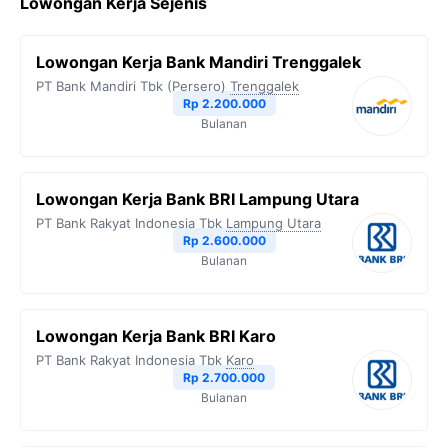
Lowongan Kerja Sejenis
e
t
e
t
y
b
t
g
s
L
Lowongan Kerja Bank Mandiri Trenggalek
o
e
r
A
i
PT Bank Mandiri Tbk (Persero)
Trenggalek
o
r
a
p
n
Rp 2.200.000
Bulanan
k
m
p
k
Lowongan Kerja Bank BRI Lampung Utara
PT Bank Rakyat Indonesia Tbk
Lampung Utara
Rp 2.600.000
Bulanan
Lowongan Kerja Bank BRI Karo
PT Bank Rakyat Indonesia Tbk
Karo
Rp 2.700.000
Bulanan