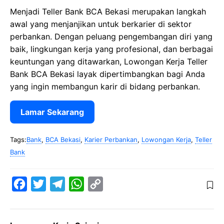
Menjadi Teller Bank BCA Bekasi merupakan langkah
awal yang menjanjikan untuk berkarier di sektor
perbankan. Dengan peluang pengembangan diri yang
baik, lingkungan kerja yang profesional, dan berbagai
keuntungan yang ditawarkan, Lowongan Kerja Teller
Bank BCA Bekasi layak dipertimbangkan bagi Anda
yang ingin membangun karir di bidang perbankan.
Lamar Sekarang
Tags:
Bank
,
BCA Bekasi
,
Karier Perbankan
,
Lowongan Kerja
,
Teller
Bank
F
T
T
W
C
a
w
e
h
o
c
i
l
a
p