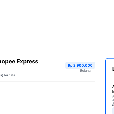
hopee Express
Rp 2.900.000
Bulanan
Ternate
s)
A
J
J