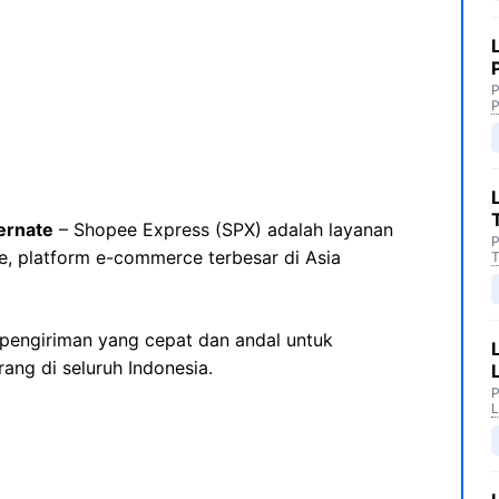
P
P
ernate
– Shopee Express (SPX) adalah layanan
P
e, platform e-commerce terbesar di Asia
T
engiriman yang cepat dan andal untuk
ng di seluruh Indonesia.
P
L