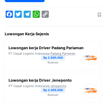
F
T
T
W
C
a
w
e
h
o
c
i
l
a
p
Lowongan Kerja Sejenis
e
t
e
t
y
b
t
g
s
L
Lowongan kerja Driver Padang Pariaman
o
e
r
A
i
PT Cepat Logistic Indonesia
Padang Pariaman
o
r
a
p
n
Rp 2.800.000
Bulanan
k
m
p
k
Lowongan kerja Driver Jeneponto
PT Cepat Logistic Indonesia
Jeneponto
Rp 3.400.000
Bulanan