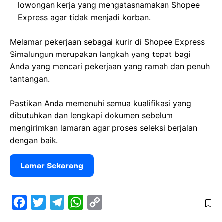
lowongan kerja yang mengatasnamakan Shopee
Express agar tidak menjadi korban.
Melamar pekerjaan sebagai kurir di Shopee Express
Simalungun merupakan langkah yang tepat bagi
Anda yang mencari pekerjaan yang ramah dan penuh
tantangan.
Pastikan Anda memenuhi semua kualifikasi yang
dibutuhkan dan lengkapi dokumen sebelum
mengirimkan lamaran agar proses seleksi berjalan
dengan baik.
Lamar Sekarang
F
T
T
W
C
a
w
e
h
o