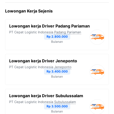
c
i
l
a
p
Lowongan Kerja Sejenis
e
t
e
t
y
b
t
g
s
L
Lowongan kerja Driver Padang Pariaman
o
e
r
A
i
PT Cepat Logistic Indonesia
Padang Pariaman
o
r
a
p
n
Rp 2.800.000
Bulanan
k
m
p
k
Lowongan kerja Driver Jeneponto
PT Cepat Logistic Indonesia
Jeneponto
Rp 3.400.000
Bulanan
Lowongan kerja Driver Subulussalam
PT Cepat Logistic Indonesia
Subulussalam
Rp 3.500.000
Bulanan