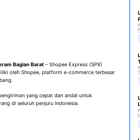
P
P
eram Bagian Barat
– Shopee Express (SPX)
P
iliki oleh Shopee, platform e-commerce terbesar
T
bang.
engiriman yang cepat dan andal untuk
ng di seluruh penjuru Indonesia.
P
L