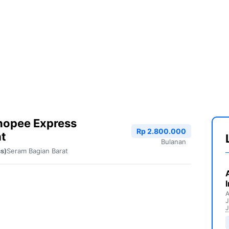
hopee Express
Rp 2.800.000
at
Bulanan
Seram Bagian Barat
s)
A
J
J