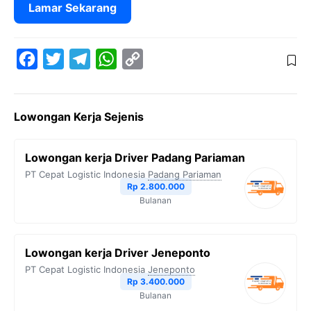
Lamar Sekarang
F
T
T
W
C
a
w
e
h
o
c
i
l
a
p
Lowongan Kerja Sejenis
e
t
e
t
y
b
t
g
s
L
Lowongan kerja Driver Padang Pariaman
o
e
r
A
i
PT Cepat Logistic Indonesia
Padang Pariaman
o
r
a
p
n
Rp 2.800.000
Bulanan
k
m
p
k
Lowongan kerja Driver Jeneponto
PT Cepat Logistic Indonesia
Jeneponto
Rp 3.400.000
Bulanan