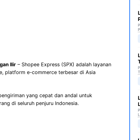
P
P
an Ilir
– Shopee Express (SPX) adalah layanan
P
e, platform e-commerce terbesar di Asia
T
engiriman yang cepat dan andal untuk
ng di seluruh penjuru Indonesia.
P
L