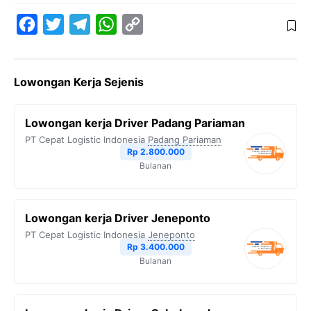
F
T
T
W
C
a
w
e
h
o
c
i
l
a
p
Lowongan Kerja Sejenis
e
t
e
t
y
b
t
g
s
L
Lowongan kerja Driver Padang Pariaman
o
e
r
A
i
PT Cepat Logistic Indonesia
Padang Pariaman
o
r
a
p
n
Rp 2.800.000
Bulanan
k
m
p
k
Lowongan kerja Driver Jeneponto
PT Cepat Logistic Indonesia
Jeneponto
Rp 3.400.000
Bulanan