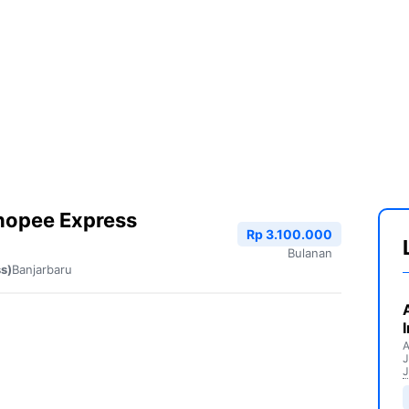
hopee Express
Rp 3.100.000
Bulanan
Banjarbaru
s)
A
J
J