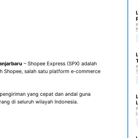
P
P
anjarbaru
– Shopee Express (SPX) adalah
P
leh Shopee, salah satu platform e-commerce
T
pengiriman yang cepat dan andal guna
ng di seluruh wilayah Indonesia.
P
L