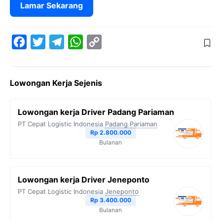
Lamar Sekarang
F
T
T
W
C
a
w
e
h
o
c
i
l
a
p
Lowongan Kerja Sejenis
e
t
e
t
y
b
t
g
s
L
Lowongan kerja Driver Padang Pariaman
o
e
r
A
i
PT Cepat Logistic Indonesia
Padang Pariaman
o
r
a
p
n
Rp 2.800.000
Bulanan
k
m
p
k
Lowongan kerja Driver Jeneponto
PT Cepat Logistic Indonesia
Jeneponto
Rp 3.400.000
Bulanan