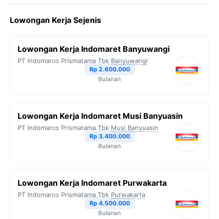
c
i
l
a
p
Lowongan Kerja Sejenis
e
t
e
t
y
b
t
g
s
L
Lowongan Kerja Indomaret Banyuwangi
o
e
r
A
i
PT Indomarco Prismatama Tbk
Banyuwangi
o
r
a
p
n
Rp 2.600.000
Bulanan
k
m
p
k
Lowongan Kerja Indomaret Musi Banyuasin
PT Indomarco Prismatama Tbk
Musi Banyuasin
Rp 3.400.000
Bulanan
Lowongan Kerja Indomaret Purwakarta
PT Indomarco Prismatama Tbk
Purwakarta
Rp 4.500.000
Bulanan