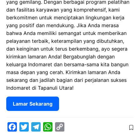
yang gemilang. Dengan berbagai program pelatihan
dan fasilitas karyawan yang komprehensif, kami
berkomitmen untuk menciptakan lingkungan kerja
yang positif dan mendukung. Jika Anda merasa
bahwa Anda memiliki semangat untuk memberikan
pelayanan terbaik, keterampilan yang dibutuhkan,
dan keinginan untuk terus berkembang, ayo segera
kirimkan lamaran Anda! Bergabunglah dengan
keluarga Indomaret dan bersama-sama kita bangun
masa depan yang cerah. Kirimkan lamaran Anda
sekarang dan jadilah bagian dari perjalanan sukses
Indomaret di Tapanuli Utara!
Lamar Sekarang
F
T
T
W
C
a
w
e
h
o