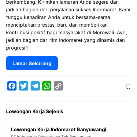
berkembang. Kirimkan lamaran Anda segera dan
jadilah bagian dari perjalanan sukses Indomaret. Kami
tunggu kehadiran Anda untuk bersama-sama
menciptakan prestasi baru dan memberikan
kontribusi positif bagi masyarakat di Morowali. Ayo,
jadilah bagian dari tim Indomaret yang dinamis dan
progresif!
Lamar Sekarang
F
T
T
W
C
a
w
e
h
o
c
i
l
a
p
Lowongan Kerja Sejenis
e
t
e
t
y
b
t
g
s
L
Lowongan Kerja Indomaret Banyuwangi
o
e
r
A
i
PT Indomarco Prismatama Tbk
Banyuwangi