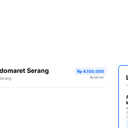
ndomaret Serang
Rp 4.100.000
Bulanan
Serang
A
J
J