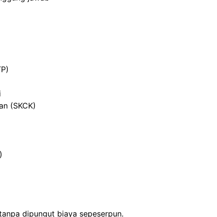
TP)
i
ian (SKCK)
)
 tanpa dipungut biaya sepeserpun.