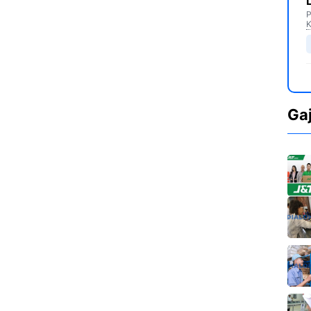
P
K
Ga