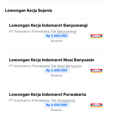
c
i
l
a
p
Lowongan Kerja Sejenis
e
t
e
t
y
b
t
g
s
L
Lowongan Kerja Indomaret Banyuwangi
o
e
r
A
i
PT Indomarco Prismatama Tbk
Banyuwangi
o
r
a
p
n
Rp 2.600.000
Bulanan
k
m
p
k
Lowongan Kerja Indomaret Musi Banyuasin
PT Indomarco Prismatama Tbk
Musi Banyuasin
Rp 3.400.000
Bulanan
Lowongan Kerja Indomaret Purwakarta
PT Indomarco Prismatama Tbk
Purwakarta
Rp 4.500.000
Bulanan