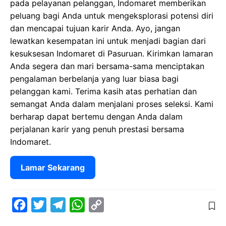
pada pelayanan pelanggan, Indomaret memberikan
peluang bagi Anda untuk mengeksplorasi potensi diri
dan mencapai tujuan karir Anda. Ayo, jangan
lewatkan kesempatan ini untuk menjadi bagian dari
kesuksesan Indomaret di Pasuruan. Kirimkan lamaran
Anda segera dan mari bersama-sama menciptakan
pengalaman berbelanja yang luar biasa bagi
pelanggan kami. Terima kasih atas perhatian dan
semangat Anda dalam menjalani proses seleksi. Kami
berharap dapat bertemu dengan Anda dalam
perjalanan karir yang penuh prestasi bersama
Indomaret.
Lamar Sekarang
F
T
T
W
C
a
w
e
h
o