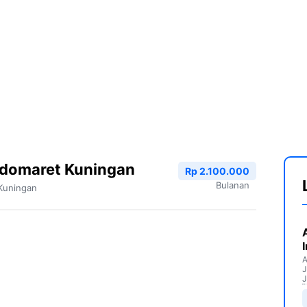
ndomaret Kuningan
Rp 2.100.000
Bulanan
Kuningan
A
J
J