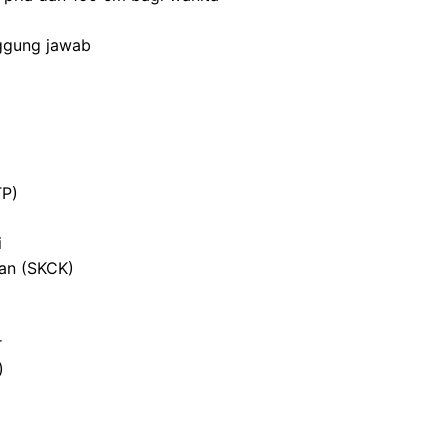
nggung jawab
TP)
i
ian (SKCK)
r
)