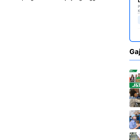
P
K
Ga