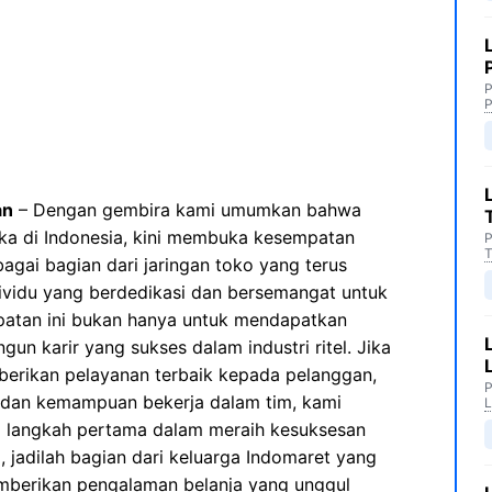
P
P
an
– Dengan gembira kami umumkan bahwa
uka di Indonesia, kini membuka kesempatan
P
T
bagai bagian dari jaringan toko yang terus
ividu yang berdedikasi dan bersemangat untuk
atan ini bukan hanya untuk mendapatkan
un karir yang sukses dalam industri ritel. Jika
erikan pelayanan terbaik kepada pelanggan,
P
, dan kemampuan bekerja dalam tim, kami
L
langkah pertama dalam meraih kesuksesan
 jadilah bagian dari keluarga Indomaret yang
mberikan pengalaman belanja yang unggul