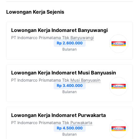
c
i
l
a
p
Lowongan Kerja Sejenis
e
t
e
t
y
b
t
g
s
L
Lowongan Kerja Indomaret Banyuwangi
o
e
r
A
i
PT Indomarco Prismatama Tbk
Banyuwangi
o
r
a
p
n
Rp 2.600.000
Bulanan
k
m
p
k
Lowongan Kerja Indomaret Musi Banyuasin
PT Indomarco Prismatama Tbk
Musi Banyuasin
Rp 3.400.000
Bulanan
Lowongan Kerja Indomaret Purwakarta
PT Indomarco Prismatama Tbk
Purwakarta
Rp 4.500.000
Bulanan