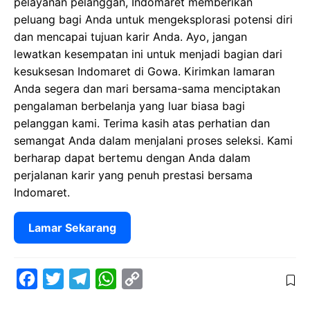
pelayanan pelanggan, Indomaret memberikan
peluang bagi Anda untuk mengeksplorasi potensi diri
dan mencapai tujuan karir Anda. Ayo, jangan
lewatkan kesempatan ini untuk menjadi bagian dari
kesuksesan Indomaret di Gowa. Kirimkan lamaran
Anda segera dan mari bersama-sama menciptakan
pengalaman berbelanja yang luar biasa bagi
pelanggan kami. Terima kasih atas perhatian dan
semangat Anda dalam menjalani proses seleksi. Kami
berharap dapat bertemu dengan Anda dalam
perjalanan karir yang penuh prestasi bersama
Indomaret.
Lamar Sekarang
F
T
T
W
C
a
w
e
h
o