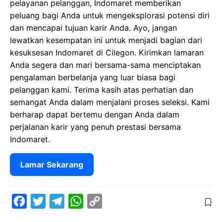
pelayanan pelanggan, Indomaret memberikan
peluang bagi Anda untuk mengeksplorasi potensi diri
dan mencapai tujuan karir Anda. Ayo, jangan
lewatkan kesempatan ini untuk menjadi bagian dari
kesuksesan Indomaret di Cilegon. Kirimkan lamaran
Anda segera dan mari bersama-sama menciptakan
pengalaman berbelanja yang luar biasa bagi
pelanggan kami. Terima kasih atas perhatian dan
semangat Anda dalam menjalani proses seleksi. Kami
berharap dapat bertemu dengan Anda dalam
perjalanan karir yang penuh prestasi bersama
Indomaret.
Lamar Sekarang
F
T
T
W
C
a
w
e
h
o