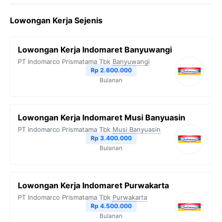
c
i
l
a
p
Lowongan Kerja Sejenis
e
t
e
t
y
b
t
g
s
L
Lowongan Kerja Indomaret Banyuwangi
o
e
r
A
i
PT Indomarco Prismatama Tbk
Banyuwangi
o
r
a
p
n
Rp 2.600.000
Bulanan
k
m
p
k
Lowongan Kerja Indomaret Musi Banyuasin
PT Indomarco Prismatama Tbk
Musi Banyuasin
Rp 3.400.000
Bulanan
Lowongan Kerja Indomaret Purwakarta
PT Indomarco Prismatama Tbk
Purwakarta
Rp 4.500.000
Bulanan