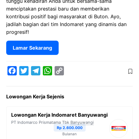
tunggu kehadiran Anda untuk bersama-sama
menciptakan prestasi baru dan memberikan
kontribusi positif bagi masyarakat di Buton. Ayo,
jadilah bagian dari tim Indomaret yang dinamis dan
progresif!
Lamar Sekarang
F
T
T
W
C
a
w
e
h
o
c
i
l
a
p
Lowongan Kerja Sejenis
e
t
e
t
y
b
t
g
s
L
Lowongan Kerja Indomaret Banyuwangi
o
e
r
A
i
PT Indomarco Prismatama Tbk
Banyuwangi
o
r
a
p
n
Rp 2.600.000
Bulanan
k
m
p
k