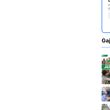
P
K
Ga