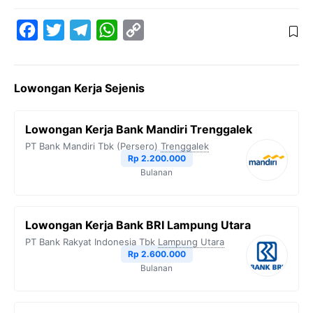
F
T
T
W
C
a
w
e
h
o
c
i
l
a
p
Lowongan Kerja Sejenis
e
t
e
t
y
b
t
g
s
L
Lowongan Kerja Bank Mandiri Trenggalek
o
e
r
A
i
PT Bank Mandiri Tbk (Persero)
Trenggalek
o
r
a
p
n
Rp 2.200.000
Bulanan
k
m
p
k
Lowongan Kerja Bank BRI Lampung Utara
PT Bank Rakyat Indonesia Tbk
Lampung Utara
Rp 2.600.000
Bulanan