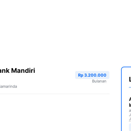
ank Mandiri
Rp 3.200.000
Bulanan
Samarinda
A
J
J