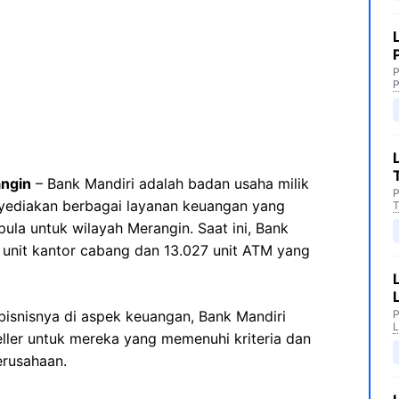
P
P
angin
– Bank Mandiri adalah badan usaha milik
P
yediakan berbagai layanan keuangan yang
T
ula untuk wilayah Merangin. Saat ini, Bank
8 unit kantor cabang dan 13.027 unit ATM yang
isnisnya di aspek keuangan, Bank Mandiri
P
L
ler untuk mereka yang memenuhi kriteria dan
erusahaan.