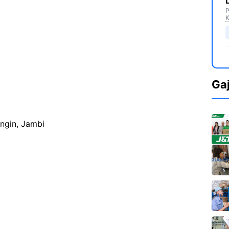
P
K
Ga
ngin, Jambi