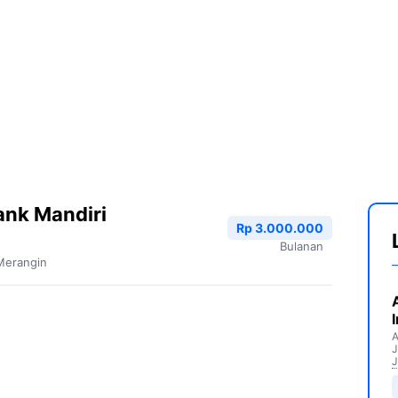
ank Mandiri
Rp 3.000.000
Bulanan
Merangin
A
J
J