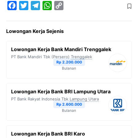
F
T
T
W
C
a
w
e
h
o
c
i
l
a
p
Lowongan Kerja Sejenis
e
t
e
t
y
b
t
g
s
L
Lowongan Kerja Bank Mandiri Trenggalek
o
e
r
A
i
PT Bank Mandiri Tbk (Persero)
Trenggalek
o
r
a
p
n
Rp 2.200.000
Bulanan
k
m
p
k
Lowongan Kerja Bank BRI Lampung Utara
PT Bank Rakyat Indonesia Tbk
Lampung Utara
Rp 2.600.000
Bulanan
Lowongan Kerja Bank BRI Karo