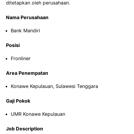
ditetapkan oleh perusahaan.
Nama Perusahaan
Bank Mandiri
Posisi
Fronliner
Area Penempatan
Konawe Kepulauan, Sulawesi Tenggara
Gaji Pokok
UMR Konawe Kepulauan
Job Description