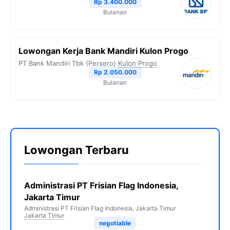
Rp 3.400.000
Bulanan
Lowongan Kerja Bank Mandiri Kulon Progo
PT Bank Mandiri Tbk (Persero)
Kulon Progo
Rp 2.050.000
Bulanan
Lowongan Terbaru
Administrasi PT Frisian Flag Indonesia,
Jakarta Timur
Administrasi PT Frisian Flag Indonesia, Jakarta Timur
Jakarta Timur
negotiable