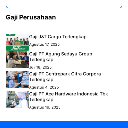
Gaji Perusahaan
Gaji J&T Cargo Terlengkap
Agustus 17, 2025
Gaji PT Agung Sedayu Group
Terlengkap
Juli 18, 2025
Gaji PT Centrepark Citra Corpora
Terlengkap
Agustus 4, 2025
Gaji PT Ace Hardware Indonesia Tbk
Terlengkap
Agustus 19, 2025