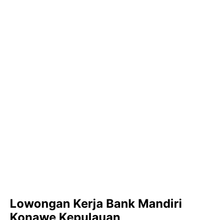
Lowongan Kerja Bank Mandiri
Konawe Kepulauan