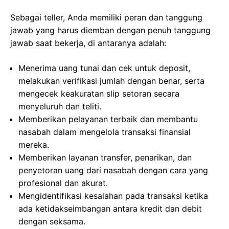
Sebagai teller, Anda memiliki peran dan tanggung
jawab yang harus diemban dengan penuh tanggung
jawab saat bekerja, di antaranya adalah:
Menerima uang tunai dan cek untuk deposit,
melakukan verifikasi jumlah dengan benar, serta
mengecek keakuratan slip setoran secara
menyeluruh dan teliti.
Memberikan pelayanan terbaik dan membantu
nasabah dalam mengelola transaksi finansial
mereka.
Memberikan layanan transfer, penarikan, dan
penyetoran uang dari nasabah dengan cara yang
profesional dan akurat.
Mengidentifikasi kesalahan pada transaksi ketika
ada ketidakseimbangan antara kredit dan debit
dengan seksama.