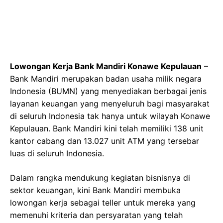
Lowongan Kerja Bank Mandiri Konawe Kepulauan
–
Bank Mandiri merupakan badan usaha milik negara
Indonesia (BUMN) yang menyediakan berbagai jenis
layanan keuangan yang menyeluruh bagi masyarakat
di seluruh Indonesia tak hanya untuk wilayah Konawe
Kepulauan. Bank Mandiri kini telah memiliki 138 unit
kantor cabang dan 13.027 unit ATM yang tersebar
luas di seluruh Indonesia.
Dalam rangka mendukung kegiatan bisnisnya di
sektor keuangan, kini Bank Mandiri membuka
lowongan kerja sebagai teller untuk mereka yang
memenuhi kriteria dan persyaratan yang telah