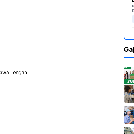
P
K
Ga
Jawa Tengah