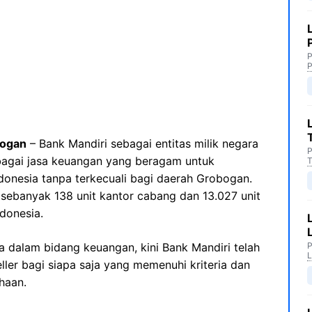
P
P
bogan
– Bank Mandiri sebagai entitas milik negara
P
agai jasa keuangan yang beragam untuk
T
onesia tanpa terkecuali bagi daerah Grobogan.
i sebanyak 138 unit kantor cabang dan 13.027 unit
ndonesia.
 dalam bidang keuangan, kini Bank Mandiri telah
P
L
ler bagi siapa saja yang memenuhi kriteria dan
haan.