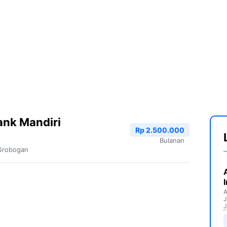
ank Mandiri
Rp 2.500.000
Bulanan
Grobogan
A
J
J