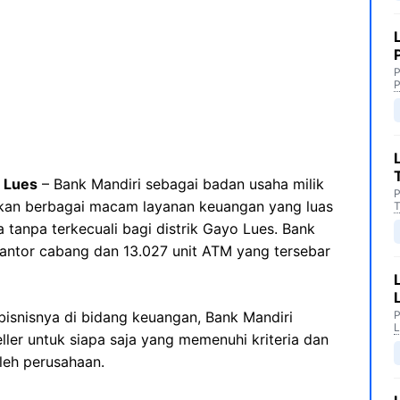
P
P
 Lues
– Bank Mandiri sebagai badan usaha milik
P
kan berbagai macam layanan keuangan yang luas
T
a tanpa terkecuali bagi distrik Gayo Lues. Bank
t kantor cabang dan 13.027 unit ATM yang tersebar
isnisnya di bidang keuangan, Bank Mandiri
P
L
ler untuk siapa saja yang memenuhi kriteria dan
leh perusahaan.