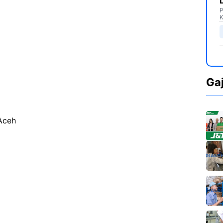
P
K
Ga
Aceh