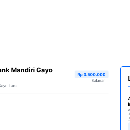
ank Mandiri Gayo
Rp 3.500.000
Bulanan
Gayo Lues
A
J
J