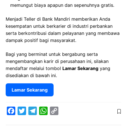
memungut biaya apapun dan sepenuhnya gratis.
Menjadi Teller di Bank Mandiri memberikan Anda
kesempatan untuk berkarier di industri perbankan
serta berkontribusi dalam pelayanan yang membawa
dampak positif bagi masyarakat.
Bagi yang berminat untuk bergabung serta
mengembangkan karir di perusahaan ini, silakan
mendaftar melalui tombol
Lamar Sekarang
yang
disediakan di bawah ini.
Lamar Sekarang
F
T
T
W
C
a
w
e
h
o