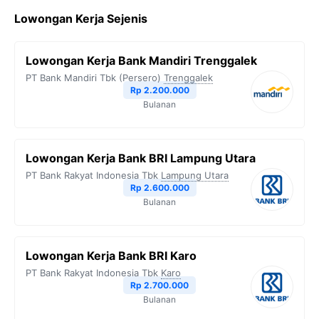
c
i
l
a
p
Lowongan Kerja Sejenis
e
t
e
t
y
b
t
g
s
L
Lowongan Kerja Bank Mandiri Trenggalek
o
e
r
A
i
PT Bank Mandiri Tbk (Persero)
Trenggalek
o
r
a
p
n
Rp 2.200.000
Bulanan
k
m
p
k
Lowongan Kerja Bank BRI Lampung Utara
PT Bank Rakyat Indonesia Tbk
Lampung Utara
Rp 2.600.000
Bulanan
Lowongan Kerja Bank BRI Karo
PT Bank Rakyat Indonesia Tbk
Karo
Rp 2.700.000
Bulanan