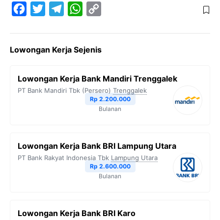
F
T
T
W
C
a
w
e
h
o
c
i
l
a
p
Lowongan Kerja Sejenis
e
t
e
t
y
b
t
g
s
L
Lowongan Kerja Bank Mandiri Trenggalek
o
e
r
A
i
PT Bank Mandiri Tbk (Persero)
Trenggalek
o
r
a
p
n
Rp 2.200.000
Bulanan
k
m
p
k
Lowongan Kerja Bank BRI Lampung Utara
PT Bank Rakyat Indonesia Tbk
Lampung Utara
Rp 2.600.000
Bulanan
Lowongan Kerja Bank BRI Karo