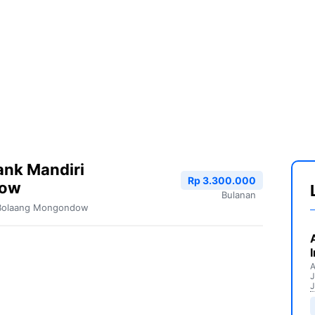
ank Mandiri
Rp 3.300.000
dow
Bulanan
Bolaang Mongondow
A
J
J