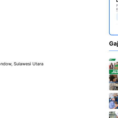
P
K
Ga
ndow, Sulawesi Utara