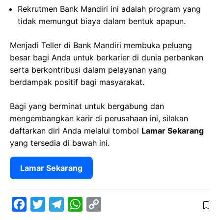
Rekrutmen Bank Mandiri ini adalah program yang
tidak memungut biaya dalam bentuk apapun.
Menjadi Teller di Bank Mandiri membuka peluang
besar bagi Anda untuk berkarier di dunia perbankan
serta berkontribusi dalam pelayanan yang
berdampak positif bagi masyarakat.
Bagi yang berminat untuk bergabung dan
mengembangkan karir di perusahaan ini, silakan
daftarkan diri Anda melalui tombol
Lamar Sekarang
yang tersedia di bawah ini.
Lamar Sekarang
F
T
T
W
C
a
w
e
h
o