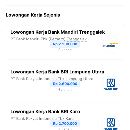
c
i
l
a
p
Lowongan Kerja Sejenis
e
t
e
t
y
b
t
g
s
L
Lowongan Kerja Bank Mandiri Trenggalek
o
e
r
A
i
PT Bank Mandiri Tbk (Persero)
Trenggalek
o
r
a
p
n
Rp 2.200.000
Bulanan
k
m
p
k
Lowongan Kerja Bank BRI Lampung Utara
PT Bank Rakyat Indonesia Tbk
Lampung Utara
Rp 2.600.000
Bulanan
Lowongan Kerja Bank BRI Karo
PT Bank Rakyat Indonesia Tbk
Karo
Rp 2.700.000
Bulanan