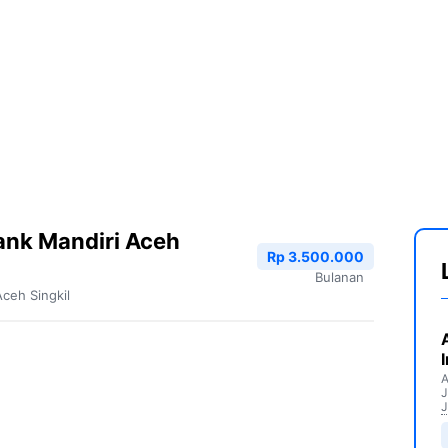
ank Mandiri Aceh
Rp 3.500.000
Bulanan
Aceh Singkil
A
J
J