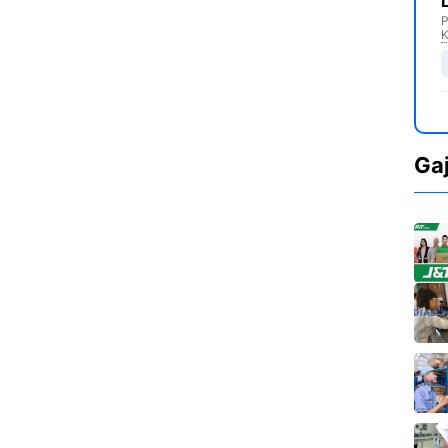
P
K
Ga