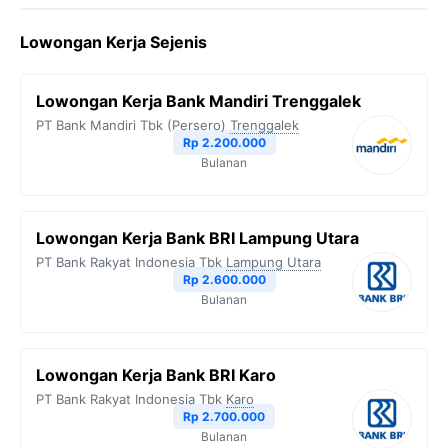
c
i
l
a
p
Lowongan Kerja Sejenis
e
t
e
t
y
b
t
g
s
L
Lowongan Kerja Bank Mandiri Trenggalek
o
e
r
A
i
PT Bank Mandiri Tbk (Persero)
Trenggalek
o
r
a
p
n
Rp 2.200.000
Bulanan
k
m
p
k
Lowongan Kerja Bank BRI Lampung Utara
PT Bank Rakyat Indonesia Tbk
Lampung Utara
Rp 2.600.000
Bulanan
Lowongan Kerja Bank BRI Karo
PT Bank Rakyat Indonesia Tbk
Karo
Rp 2.700.000
Bulanan