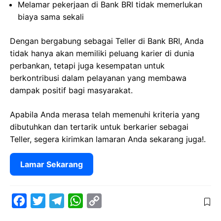
Melamar pekerjaan di Bank BRI tidak memerlukan
biaya sama sekali
Dengan bergabung sebagai Teller di Bank BRI, Anda
tidak hanya akan memiliki peluang karier di dunia
perbankan, tetapi juga kesempatan untuk
berkontribusi dalam pelayanan yang membawa
dampak positif bagi masyarakat.
Apabila Anda merasa telah memenuhi kriteria yang
dibutuhkan dan tertarik untuk berkarier sebagai
Teller, segera kirimkan lamaran Anda sekarang juga!.
Lamar Sekarang
F
T
T
W
C
a
w
e
h
o