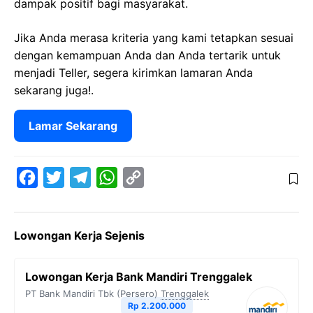
dampak positif bagi masyarakat.
Jika Anda merasa kriteria yang kami tetapkan sesuai
dengan kemampuan Anda dan Anda tertarik untuk
menjadi Teller, segera kirimkan lamaran Anda
sekarang juga!.
Lamar Sekarang
F
T
T
W
C
a
w
e
h
o
c
i
l
a
p
Lowongan Kerja Sejenis
e
t
e
t
y
b
t
g
s
L
Lowongan Kerja Bank Mandiri Trenggalek
o
e
r
A
i
PT Bank Mandiri Tbk (Persero)
Trenggalek
o
r
a
p
n
Rp 2.200.000