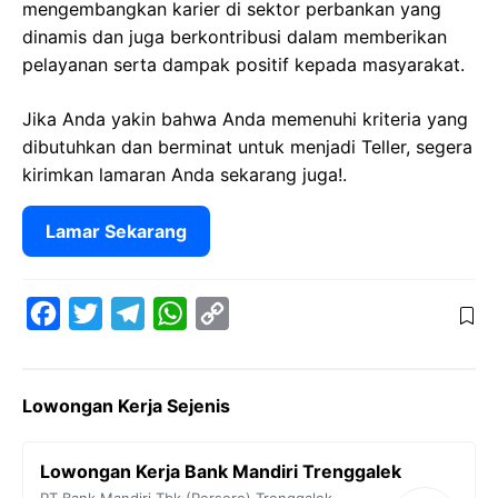
mengembangkan karier di sektor perbankan yang
dinamis dan juga berkontribusi dalam memberikan
pelayanan serta dampak positif kepada masyarakat.
Jika Anda yakin bahwa Anda memenuhi kriteria yang
dibutuhkan dan berminat untuk menjadi Teller, segera
kirimkan lamaran Anda sekarang juga!.
Lamar Sekarang
F
T
T
W
C
a
w
e
h
o
c
i
l
a
p
Lowongan Kerja Sejenis
e
t
e
t
y
b
t
g
s
L
Lowongan Kerja Bank Mandiri Trenggalek
o
e
r
A
i