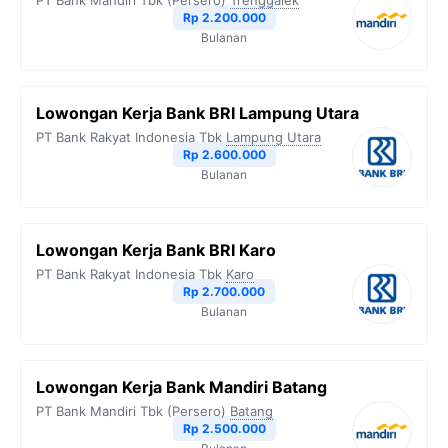
PT Bank Mandiri Tbk (Persero)
Trenggalek
o
r
a
p
n
Rp 2.200.000
Bulanan
k
m
p
k
Lowongan Kerja Bank BRI Lampung Utara
PT Bank Rakyat Indonesia Tbk
Lampung Utara
Rp 2.600.000
Bulanan
Lowongan Kerja Bank BRI Karo
PT Bank Rakyat Indonesia Tbk
Karo
Rp 2.700.000
Bulanan
Lowongan Kerja Bank Mandiri Batang
PT Bank Mandiri Tbk (Persero)
Batang
Rp 2.500.000