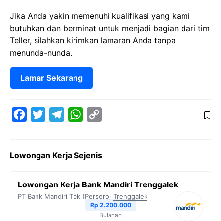
Jika Anda yakin memenuhi kualifikasi yang kami
butuhkan dan berminat untuk menjadi bagian dari tim
Teller, silahkan kirimkan lamaran Anda tanpa
menunda-nunda.
Lamar Sekarang
F
T
T
W
C
a
w
e
h
o
c
i
l
a
p
Lowongan Kerja Sejenis
e
t
e
t
y
b
t
g
s
L
Lowongan Kerja Bank Mandiri Trenggalek
o
e
r
A
i
PT Bank Mandiri Tbk (Persero)
Trenggalek
o
r
a
p
n
Rp 2.200.000
Bulanan
k
m
p
k