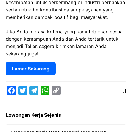
kesempatan untuk berkembang di industri perbankan
serta untuk berkontribusi dalam pelayanan yang
memberikan dampak positif bagi masyarakat.
Jika Anda merasa kriteria yang kami tetapkan sesuai
dengan kemampuan Anda dan Anda tertarik untuk
menjadi Teller, segera kirimkan lamaran Anda
sekarang juga!.
Lamar Sekarang
F
T
T
W
C
a
w
e
h
o
c
i
l
a
p
Lowongan Kerja Sejenis
e
t
e
t
y
b
t
g
s
L