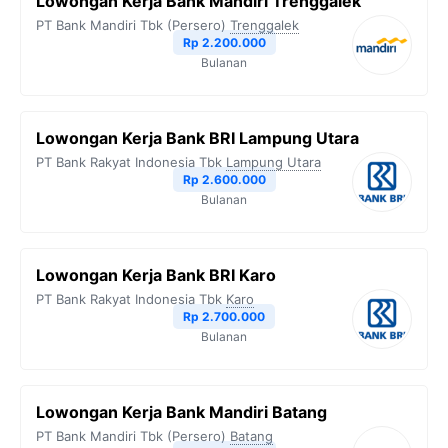
Lowongan Kerja Bank Mandiri Trenggalek
o
e
r
A
i
PT Bank Mandiri Tbk (Persero)
Trenggalek
o
r
a
p
n
Rp 2.200.000
Bulanan
k
m
p
k
Lowongan Kerja Bank BRI Lampung Utara
PT Bank Rakyat Indonesia Tbk
Lampung Utara
Rp 2.600.000
Bulanan
Lowongan Kerja Bank BRI Karo
PT Bank Rakyat Indonesia Tbk
Karo
Rp 2.700.000
Bulanan
Lowongan Kerja Bank Mandiri Batang
PT Bank Mandiri Tbk (Persero)
Batang