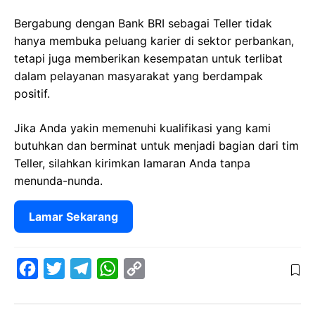
Bergabung dengan Bank BRI sebagai Teller tidak
hanya membuka peluang karier di sektor perbankan,
tetapi juga memberikan kesempatan untuk terlibat
dalam pelayanan masyarakat yang berdampak
positif.
Jika Anda yakin memenuhi kualifikasi yang kami
butuhkan dan berminat untuk menjadi bagian dari tim
Teller, silahkan kirimkan lamaran Anda tanpa
menunda-nunda.
Lamar Sekarang
F
T
T
W
C
a
w
e
h
o
c
i
l
a
p