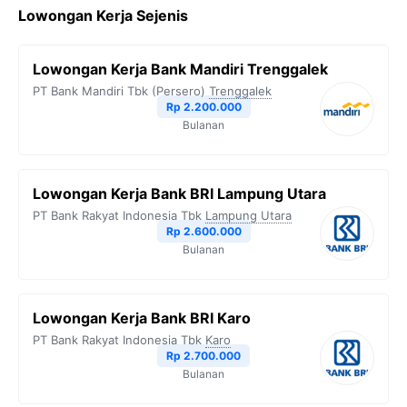
Lowongan Kerja Sejenis
e
t
e
t
y
b
t
g
s
L
Lowongan Kerja Bank Mandiri Trenggalek
o
e
r
A
i
PT Bank Mandiri Tbk (Persero)
Trenggalek
o
r
a
p
n
Rp 2.200.000
Bulanan
k
m
p
k
Lowongan Kerja Bank BRI Lampung Utara
PT Bank Rakyat Indonesia Tbk
Lampung Utara
Rp 2.600.000
Bulanan
Lowongan Kerja Bank BRI Karo
PT Bank Rakyat Indonesia Tbk
Karo
Rp 2.700.000
Bulanan