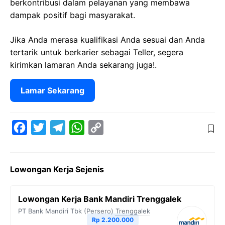
berkontribusi dalam pelayanan yang membawa
dampak positif bagi masyarakat.
Jika Anda merasa kualifikasi Anda sesuai dan Anda
tertarik untuk berkarier sebagai Teller, segera
kirimkan lamaran Anda sekarang juga!.
Lamar Sekarang
F
T
T
W
C
a
w
e
h
o
c
i
l
a
p
Lowongan Kerja Sejenis
e
t
e
t
y
b
t
g
s
L
Lowongan Kerja Bank Mandiri Trenggalek
o
e
r
A
i
PT Bank Mandiri Tbk (Persero)
Trenggalek
o
r
a
p
n
Rp 2.200.000