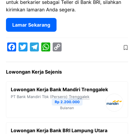
untuk berkarier sebagai Teller di Bank BRI, silahkan
kirimkan lamaran Anda segera.
Lamar Sekarang
F
T
T
W
C
a
w
e
h
o
c
i
l
a
p
Lowongan Kerja Sejenis
e
t
e
t
y
b
t
g
s
L
Lowongan Kerja Bank Mandiri Trenggalek
o
e
r
A
i
PT Bank Mandiri Tbk (Persero)
Trenggalek
o
r
a
p
n
Rp 2.200.000
Bulanan
k
m
p
k
Lowongan Kerja Bank BRI Lampung Utara