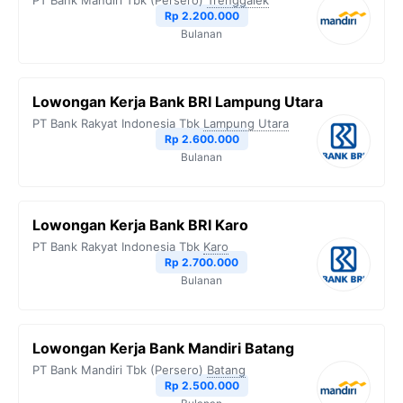
PT Bank Mandiri Tbk (Persero)
Trenggalek
o
r
a
p
n
Rp 2.200.000
Bulanan
k
m
p
k
Lowongan Kerja Bank BRI Lampung Utara
PT Bank Rakyat Indonesia Tbk
Lampung Utara
Rp 2.600.000
Bulanan
Lowongan Kerja Bank BRI Karo
PT Bank Rakyat Indonesia Tbk
Karo
Rp 2.700.000
Bulanan
Lowongan Kerja Bank Mandiri Batang
PT Bank Mandiri Tbk (Persero)
Batang
Rp 2.500.000