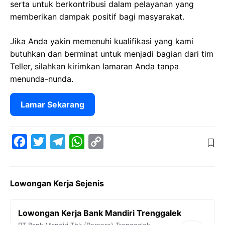
serta untuk berkontribusi dalam pelayanan yang
memberikan dampak positif bagi masyarakat.
Jika Anda yakin memenuhi kualifikasi yang kami
butuhkan dan berminat untuk menjadi bagian dari tim
Teller, silahkan kirimkan lamaran Anda tanpa
menunda-nunda.
Lamar Sekarang
F
T
T
W
C
a
w
e
h
o
c
i
l
a
p
Lowongan Kerja Sejenis
e
t
e
t
y
b
t
g
s
L
Lowongan Kerja Bank Mandiri Trenggalek
o
e
r
A
i