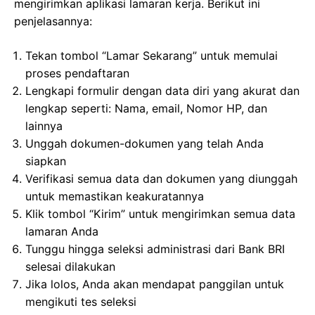
mengirimkan aplikasi lamaran kerja. Berikut ini
penjelasannya:
Tekan tombol “Lamar Sekarang” untuk memulai
proses pendaftaran
Lengkapi formulir dengan data diri yang akurat dan
lengkap seperti: Nama, email, Nomor HP, dan
lainnya
Unggah dokumen-dokumen yang telah Anda
siapkan
Verifikasi semua data dan dokumen yang diunggah
untuk memastikan keakuratannya
Klik tombol “Kirim” untuk mengirimkan semua data
lamaran Anda
Tunggu hingga seleksi administrasi dari Bank BRI
selesai dilakukan
Jika lolos, Anda akan mendapat panggilan untuk
mengikuti tes seleksi