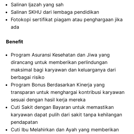
Salinan Ijazah yang sah
Salinan SKHU dari lembaga pendidikan
Fotokopi sertifikat piagam atau penghargaan jika
ada
Benefit
Program Asuransi Kesehatan dan Jiwa yang
dirancang untuk memberikan perlindungan
maksimal bagi karyawan dan keluarganya dari
berbagai risiko
Program Bonus Berdasarkan Kinerja yang
transparan untuk menghargai kontribusi karyawan
sesuai dengan hasil kerja mereka
Cuti Sakit dengan Bayaran untuk memastikan
karyawan dapat pulih dari sakit tanpa kehilangan
pendapatan
Cuti Ibu Melahirkan dan Ayah yang memberikan