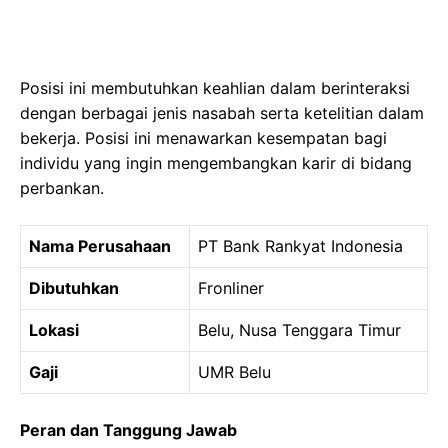
Posisi ini membutuhkan keahlian dalam berinteraksi
dengan berbagai jenis nasabah serta ketelitian dalam
bekerja. Posisi ini menawarkan kesempatan bagi
individu yang ingin mengembangkan karir di bidang
perbankan.
Nama Perusahaan
PT Bank Rankyat Indonesia
Dibutuhkan
Fronliner
Lokasi
Belu, Nusa Tenggara Timur
Gaji
UMR Belu
Peran dan Tanggung Jawab