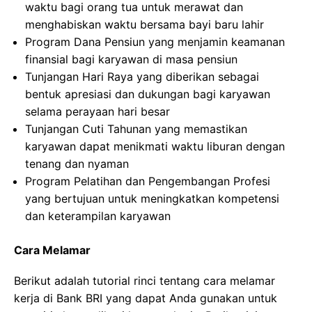
waktu bagi orang tua untuk merawat dan
menghabiskan waktu bersama bayi baru lahir
Program Dana Pensiun yang menjamin keamanan
finansial bagi karyawan di masa pensiun
Tunjangan Hari Raya yang diberikan sebagai
bentuk apresiasi dan dukungan bagi karyawan
selama perayaan hari besar
Tunjangan Cuti Tahunan yang memastikan
karyawan dapat menikmati waktu liburan dengan
tenang dan nyaman
Program Pelatihan dan Pengembangan Profesi
yang bertujuan untuk meningkatkan kompetensi
dan keterampilan karyawan
Cara Melamar
Berikut adalah tutorial rinci tentang cara melamar
kerja di Bank BRI yang dapat Anda gunakan untuk