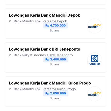
Lowongan Kerja Bank Mandiri Depok
PT Bank Mandiri Tbk (Persero)
Depok
Rp 4.700.000
Bulanan
Lowongan Kerja Bank BRI Jeneponto
PT Bank Rakyat Indonesia Tbk
Jeneponto
Rp 3.400.000
Bulanan
Lowongan Kerja Bank Mandiri Kulon Progo
PT Bank Mandiri Tbk (Persero)
Kulon Progo
Rp 2.050.000
Bulanan