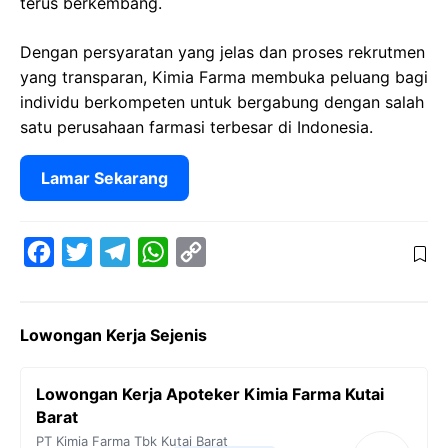
terus berkembang.
Dengan persyaratan yang jelas dan proses rekrutmen
yang transparan, Kimia Farma membuka peluang bagi
individu berkompeten untuk bergabung dengan salah
satu perusahaan farmasi terbesar di Indonesia.
Lamar Sekarang
F
T
T
W
C
a
w
e
h
o
c
i
l
a
p
Lowongan Kerja Sejenis
e
t
e
t
y
b
t
g
s
L
Lowongan Kerja Apoteker Kimia Farma Kutai
o
e
r
A
i
Barat
o
r
a
p
n
PT Kimia Farma Tbk
Kutai Barat