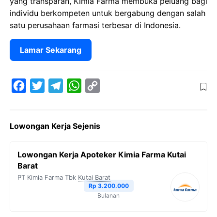
yang transparan, Kimia Farma membuka peluang bagi
individu berkompeten untuk bergabung dengan salah
satu perusahaan farmasi terbesar di Indonesia.
Lamar Sekarang
F
T
T
W
C
a
w
e
h
o
c
i
l
a
p
Lowongan Kerja Sejenis
e
t
e
t
y
b
t
g
s
L
Lowongan Kerja Apoteker Kimia Farma Kutai
o
e
r
A
i
Barat
o
r
a
p
n
PT Kimia Farma Tbk
Kutai Barat
Rp 3.200.000
k
m
p
k
Bulanan