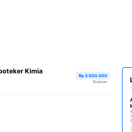
poteker Kimia
Rp 3.500.000
Bulanan
A
J
J