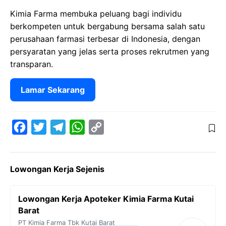
Kimia Farma membuka peluang bagi individu
berkompeten untuk bergabung bersama salah satu
perusahaan farmasi terbesar di Indonesia, dengan
persyaratan yang jelas serta proses rekrutmen yang
transparan.
Lamar Sekarang
F
T
T
W
C
a
w
e
h
o
c
i
l
a
p
Lowongan Kerja Sejenis
e
t
e
t
y
b
t
g
s
L
Lowongan Kerja Apoteker Kimia Farma Kutai
o
e
r
A
i
Barat
o
r
a
p
n
PT Kimia Farma Tbk
Kutai Barat