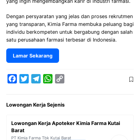
yang ingin mengembangkan karir di industri farmasi.
Dengan persyaratan yang jelas dan proses rekrutmen
yang transparan, Kimia Farma membuka peluang bagi
individu berkompeten untuk bergabung dengan salah
satu perusahaan farmasi terbesar di Indonesia.
Lamar Sekarang
F
T
T
W
C
a
w
e
h
o
c
i
l
a
p
Lowongan Kerja Sejenis
e
t
e
t
y
b
t
g
s
L
Lowongan Kerja Apoteker Kimia Farma Kutai
o
e
r
A
i
Barat
o
r
a
p
n
PT Kimia Farma Tbk
Kutai Barat