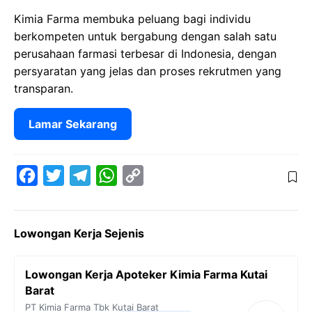
Kimia Farma membuka peluang bagi individu
berkompeten untuk bergabung dengan salah satu
perusahaan farmasi terbesar di Indonesia, dengan
persyaratan yang jelas dan proses rekrutmen yang
transparan.
Lamar Sekarang
F
T
T
W
C
a
w
e
h
o
c
i
l
a
p
Lowongan Kerja Sejenis
e
t
e
t
y
b
t
g
s
L
Lowongan Kerja Apoteker Kimia Farma Kutai
o
e
r
A
i
Barat
o
r
a
p
n
PT Kimia Farma Tbk
Kutai Barat