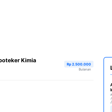
poteker Kimia
Rp 2.500.000
Bulanan
A
J
J