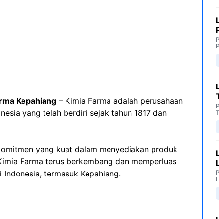
P
P
arma Kepahiang
– Kimia Farma adalah perusahaan
P
onesia yang telah berdiri sejak tahun 1817 dan
T
komitmen yang kuat dalam menyediakan produk
, Kimia Farma terus berkembang dan memperluas
i Indonesia, termasuk Kepahiang.
P
L