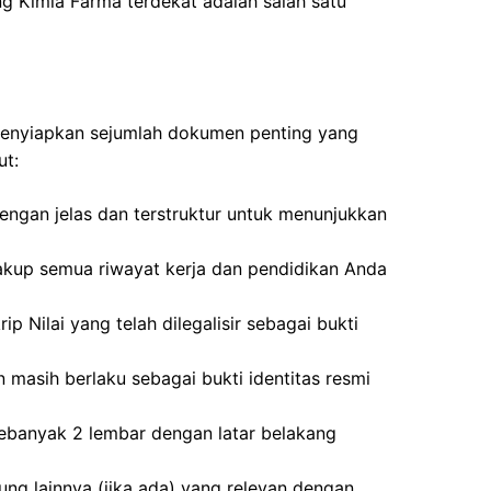
ng Kimia Farma terdekat adalah salah satu
 menyiapkan sejumlah dokumen penting yang
ut:
dengan jelas dan terstruktur untuk menunjukkan
akup semua riwayat kerja dan pendidikan Anda
ip Nilai yang telah dilegalisir sebagai bukti
 masih berlaku sebagai bukti identitas resmi
ebanyak 2 lembar dengan latar belakang
kung lainnya (jika ada) yang relevan dengan